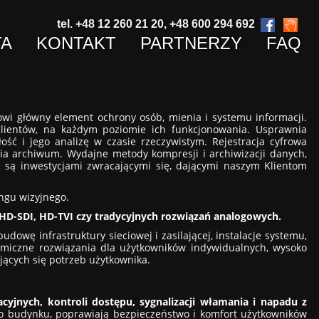
tel. +48 12 260 21 20, +48 600 294 692
TA
KONTAKT
PARTNERZY
FAQ
owi główny element ochrony osób, mienia i systemu informacji.
Klientów, na każdym poziomie ich funkcjonowania. Usprawnia
ość i jego analizę w czasie rzeczywistym. Rejestracja cyfrowa
nia archiwum. Wydajne metody kompresji i archiwizacji danych,
 są inwestycjami zwracającymi się, dającymi naszym Klientom
ngu wizyjnego.
, HD-SDI, HD-TVI czy tradycyjnych rozwiązań analogowych.
owę infrastruktury sieciowej i zasilającej, instalacje systemu,
omiczne rozwiązania dla użytkowników indywidualnych, wysoko
jących się potrzeb użytkownika.
jnych, kontroli dostępu, sygnalizacji włamania i napadu z
ego budynku, poprawiają bezpieczeństwo i komfort użytkowników