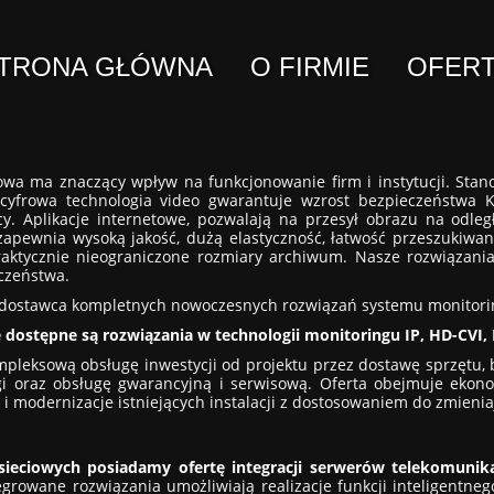
TRONA GŁÓWNA
O FIRMIE
OFER
owa ma znaczący wpływ na funkcjonowanie firm i instytucji. Stan
cyfrowa technologia video gwarantuje wzrost bezpieczeństwa 
cy. Aplikacje internetowe, pozwalają na przesył obrazu na odległ
zapewnia wysoką jakość, dużą elastyczność, łatwość przeszukiwa
aktycznie nieograniczone rozmiary archiwum. Nasze rozwiązania
czeństwa.
 dostawca kompletnych nowoczesnych rozwiązań systemu monitori
e dostępne są rozwiązania w technologii monitoringu IP, HD-CVI
eksową obsługę inwestycji od projektu przez dostawę sprzętu, bud
gi oraz obsługę gwarancyjną i serwisową. Oferta obejmuje ekon
 modernizacje istniejących instalacji z dostosowaniem do zmienia
ciowych posiadamy ofertę integracji serwerów telekomunikacy
tegrowane rozwiązania umożliwiają realizacje funkcji inteligentn