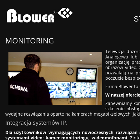
S
MONITORING
Telewizja dozor
Analogowa lub 
organizację pra
obrazów video, 
pozwalają na pr
poczucie bezpie
Firma Blower to
W naszej oferci
Zapewniamy kompl
szkolenie obsłu
wydajne rozwiązania oparte na kamerach megapikselowych, jaki i
Integracja systemów IP.
Dla użytkowników wymagających nowoczesnych rozwiązań sie
systemami video: kamer monitoringu, wideomofonami
. Zin