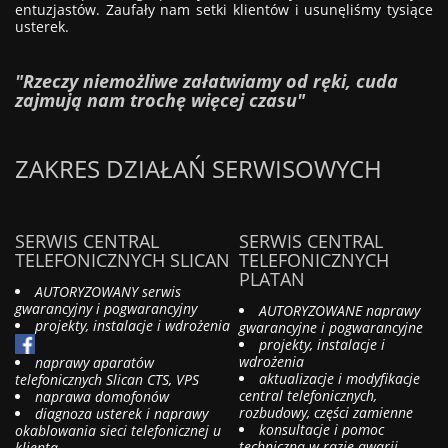
entuzjastów. Zaufały nam setki klientów i usunęliśmy tysiące
usterek.
"Rzeczy niemożliwe załatwiamy od ręki, cuda
zajmują nam trochę więcej czasu"
ZAKRES DZIAŁAŃ SERWISOWYCH
SERWIS CENTRAL
SERWIS CENTRAL
TELEFONICZNYCH SLICAN
TELEFONICZNYCH
PLATAN
AUTORYZOWANY serwis
gwarancyjny i pogwarancyjny
AUTORYZOWANE naprawy
projekty, instalacje i wdrożenia
gwarancyjne i pogwarancyjne
projekty, instalacje i
wdrożenia
naprawy aparatów
aktualizacje i modyfikacje
telefonicznych Slican CTS, VPS
central telefonicznych,
naprawa domofonów
rozbudowy, części zamienne
diagnoza usterek i naprawy
konsultacje i pomoc
okablowania sieci telefonicznej u
techniczna w razie awarii
klienta