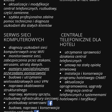
aktualizacje i modyfikacje
central telefonicznych, rozbudowy,
części zamienne.
szybka profesjonalna zdalna
pomoc techniczna i diagnoza
uszkodzeń dla stałych klientów
SERWIS SIECI
CENTRALE
KOMPUTEROWYCH
TELEFONICZNE DLA
HOTELI
diagnozy uszkodzeń sieci
komputerowych oraz WiFi
utrzymanie sprawności
monitorowanie sieci,
działania central
zabezpieczenia przez atakami,
telefonicznych
wirusami, utratą danych.
umowy na stałą opiekę
pomiary specjalistycznymi
serwisową
przyrządami pomiarowymi
instalacja i konserwacja
budowa i utrzymanie
programu hotelowego CHART
wielooddziałowych sieci VPN
aktualizacja
naprawa okablowania
oprogramowania, upgrady
strukturalnego
integracja central
naprawy, wymiany sprzętu,
telefonicznych z systememami
rozbudowy infrastruktury sieciowej.
hotelowymi i taryfikacji
przebudowy serwerowni
budowa, naprawa i konserwacja
mostów radiowych