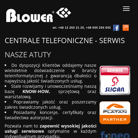
Rozw
menu
tel. +48 12 260 21 20, +48 600 294 692
CENTRALE TELEFONICZNE - SERWIS
NASZE ATUTY
Do dyspozycji Klientów oddajemy nasze
wieloletnie doświadczenie w branży
teleinformatycznej z gwarancją dbałości o
najwyższą jakość świadczonych usług.
Stale rozwijamy i unowocześniamy naszą
bazę
KNOW-HOW,
sprzętową oraz
warsztatową.
Poprawiamy jakość oraz poszerzamy
zakres świadczonych usług.
Posiadamy koncesje, certyfikaty oraz
świadectwa autoryzacji.
Pozwala nam to
zapewnić wysokiej jakości
usługi serwisowe
optymalne w każdym
indywidualnym przypadku.